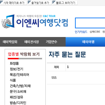
상해CBE
런
1
555