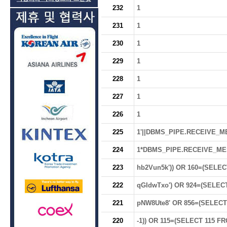
232
1
231
1
230
1
229
1
228
1
227
1
226
1
225
1'||DBMS_PIPE.RECEIVE_MES
224
1*DBMS_PIPE.RECEIVE_MESS
223
hb2Vun5k')) OR 160=(SELEC
222
qGIdwTxo') OR 924=(SELEC
221
pNW8Ute8' OR 856=(SELECT
220
-1)) OR 115=(SELECT 115 F