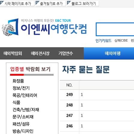
상해CBE
런
249
1
248
1
247
1
246
1